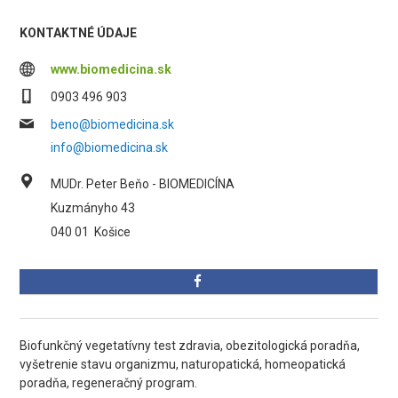
KONTAKTNÉ ÚDAJE
www.biomedicina.sk
0903 496 903
beno@biomedicina.sk
info@biomedicina.sk
MUDr. Peter Beňo - BIOMEDICÍNA
Kuzmányho 43
040 01
Košice
Biofunkčný vegetatívny test zdravia, obezitologická poradňa,
vyšetrenie stavu organizmu, naturopatická, homeopatická
poradňa, regeneračný program.