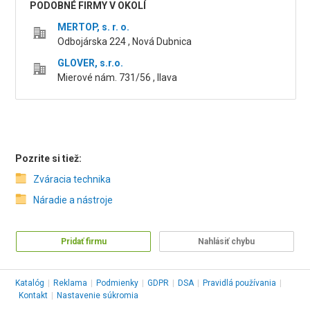
PODOBNÉ FIRMY V OKOLÍ
MERTOP, s. r. o.
Odbojárska 224 , Nová Dubnica
GLOVER, s.r.o.
Mierové nám. 731/56 , Ilava
Pozrite si tiež:
Zváracia technika
Náradie a nástroje
Pridať firmu
Nahlásiť chybu
Katalóg
|
Reklama
|
Podmienky
|
GDPR
|
DSA
|
Pravidlá používania
|
Kontakt
|
Nastavenie súkromia