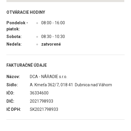
OTVÁRACIE HODINY
Pondelok -
●
08:00 - 16:00
piatok:
Sobota:
●
08:30 - 10:30
Nedeľa:
●
zatvorené
FAKTURAČNÉ ÚDAJE
Názov:
DCA - NÁRADIE s.r.o.
Sídlo:
A. Kmeťa 362/7, 018 41 Dubnica nad Váhom
IČO:
36334600
DIČ:
2021798933
IČ DPH:
SK2021798933