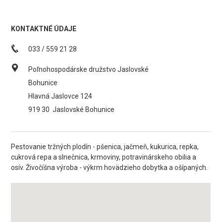
KONTAKTNÉ ÚDAJE
033 / 559 21 28
Poľnohospodárske družstvo Jaslovské
Bohunice
Hlavná Jaslovce 124
919 30
Jaslovské Bohunice
Pestovanie tržných plodín - pšenica, jačmeň, kukurica, repka,
cukrová repa a slnečnica, krmoviny, potravinárskeho obilia a
osív. Živočíšna výroba - výkrm hovädzieho dobytka a ošípaných.