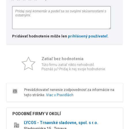
Pridávať hodnotenie môže len
prihlásený používateľ
.
Zatiaľ bez hodnotenia
Túto firmu zatiaľ nikto nehodnotil.
Poznáš ju? Pridaj k nej svoje hodnotenie.
Prevádzkovateľ nenesie zodpovednosť za informácie na
tejto stránke.
Viac v Pravidlách
PODOBNÉ FIRMY V OKOLÍ
LYCOS - Trnavské sladovne, spol. s r.o.
Sladovnícka 15 , Trnava