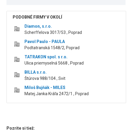
PODOBNÉ FIRMY V OKOLÍ
Diamon, s.r.o.
Scherffelova 3017/53 , Poprad
Pavol Paulo - PAULA
Podtatranská 1548/2, Poprad
TATRAKON spol. s r.o.
Ulica priemyselná 5668 , Poprad
BILLA s.r.o.
Štúrova 988/104 , Svit
Miloš Bujňák - MILES
Matej.Janka Kráľa 2472/1 , Poprad
Pozrite si tiež: