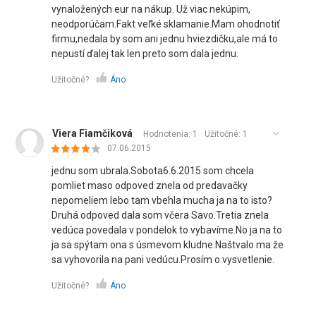
vynaložených eur na nákup. Už viac nekúpim,
neodporúčam.Fakt veľké sklamanie.Mam ohodnotiť
firmu,nedala by som ani jednu hviezdičku,ale má to
nepustí ďalej tak len preto som dala jednu.
Užitočné?
Áno
Viera Fiamčiková
Hodnotenia: 1
Užitočné:
1
07.06.2015
jednu som ubrala.Sobota6.6.2015 som chcela
pomliet maso odpoved znela od predavačky
nepomeliem lebo tam vbehla mucha ja na to isto?
Druhá odpoved dala som včera Savo.Tretia znela
vedúca povedala v pondelok to vybavíme.No ja na to
ja sa spýtam ona s úsmevom kludne.Naštvalo ma že
sa vyhovorila na pani vedúcu.Prosím o vysvetlenie.
Užitočné?
Áno