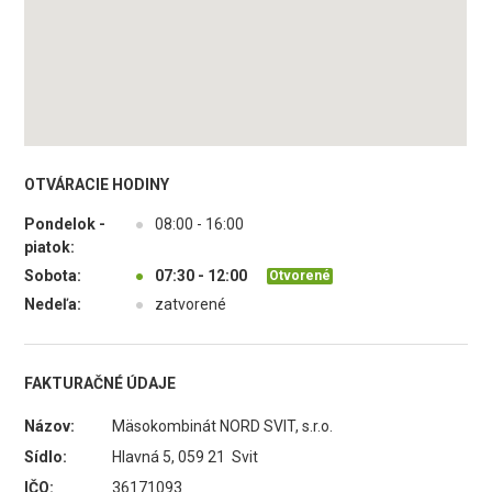
OTVÁRACIE HODINY
Pondelok -
●
08:00 - 16:00
piatok:
Sobota:
●
07:30 - 12:00
Otvorené
Nedeľa:
●
zatvorené
FAKTURAČNÉ ÚDAJE
Názov:
Mäsokombinát NORD SVIT, s.r.o.
Sídlo:
Hlavná 5, 059 21 Svit
IČO:
36171093