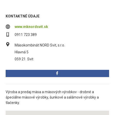
KONTAKTNÉ ÚDAJE
www.mknordsvit.sk
0911 723 389
Mäsokombinát NORD Svit, s.r.o.
Hlavná 5
059 21
Svit
Výroba a predaj mäsa a mäsových výrobkov - drobné a
špeciálne mäsové výrobky, šunkové a salámové výrobky a
tlačenky.