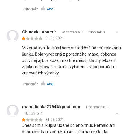
Užitočné?
Áno
Chladek Ľubomír
Hodnotenia: 1
Užitočné:
0
08.05.2021
Mizerná kvalita, kúpil som si tradičné údenú rolovanu
šunku. Bola vyrobená z poradného mäsa, dokonca
bol v nej aj kus kože, mastné mäso, šľachy. Môžem
zdokumentovať, mám to vyfotene. Neodporúčam
kupovať ich výrobky.
Užitočné?
Áno
mamulienka2764@gmail.com
Hodnotenia: 1
Užitočné:
1
31.03.2021
Dnes som si kúpila údené koleno,hnus.Nemalo ani
dobrú chuť ani vôňu.Strasne sklamanie,škoda