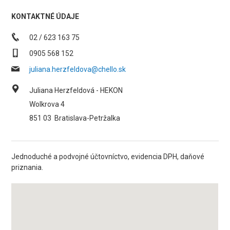
KONTAKTNÉ ÚDAJE
02 / 623 163 75
0905 568 152
juliana.herzfeldova@chello.sk
Juliana Herzfeldová - HEKON
Wolkrova 4
851 03
Bratislava-Petržalka
Jednoduché a podvojné účtovníctvo, evidencia DPH, daňové
priznania.