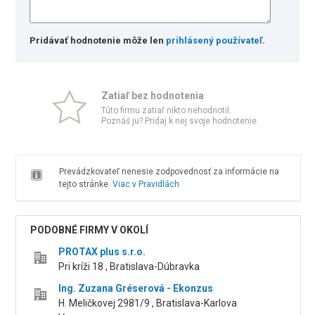
Pridávať hodnotenie môže len
prihlásený používateľ
.
Zatiaľ bez hodnotenia
Túto firmu zatiaľ nikto nehodnotil.
Poznáš ju? Pridaj k nej svoje hodnotenie.
Prevádzkovateľ nenesie zodpovednosť za informácie na
tejto stránke.
Viac v Pravidlách
PODOBNÉ FIRMY V OKOLÍ
PROTAX plus s.r.o.
Pri kríži 18 , Bratislava-Dúbravka
Ing. Zuzana Gréserová - Ekonzus
H. Meličkovej 2981/9 , Bratislava-Karlova