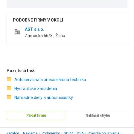
PODOBNÉ FIRMY V OKOLÍ
AST s.r.o.
Zámocká 66/3 , Žilina
Pozrite si tiež:
Autoservisná a pneuservisná technika
Hydraulické zariadenia
Náhradné diely a autosúčiastky
Pridať firmu
Nahlásiť chybu
Katalóg
|
Reklama
|
Podmienky
|
GDPR
|
DSA
|
Pravidlá používania
|