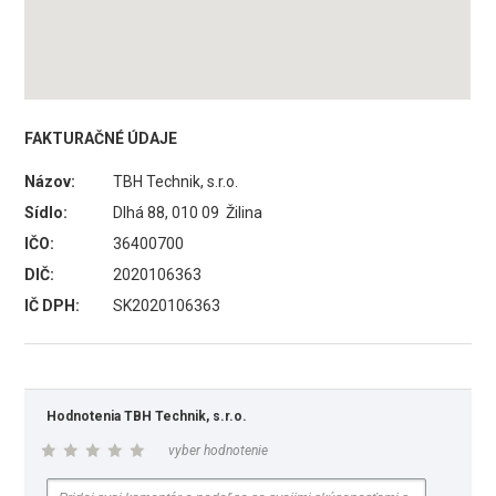
FAKTURAČNÉ ÚDAJE
Názov:
TBH Technik, s.r.o.
Sídlo:
Dlhá 88, 010 09 Žilina
IČO:
36400700
DIČ:
2020106363
IČ DPH:
SK2020106363
Hodnotenia TBH Technik, s.r.o.
vyber hodnotenie