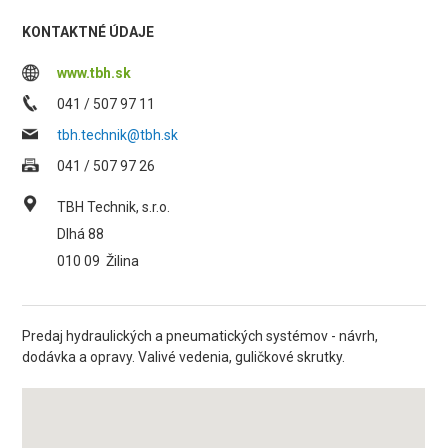
KONTAKTNÉ ÚDAJE
www.tbh.sk
041 / 507 97 11
tbh.technik@tbh.sk
041 / 507 97 26
TBH Technik, s.r.o.
Dlhá 88
010 09
Žilina
Predaj hydraulických a pneumatických systémov - návrh,
dodávka a opravy. Valivé vedenia, guličkové skrutky.