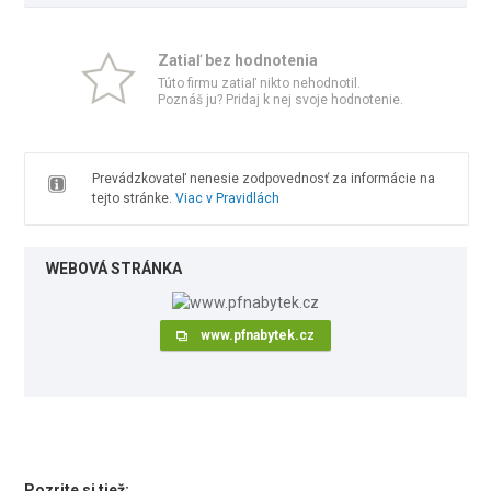
Zatiaľ bez hodnotenia
Túto firmu zatiaľ nikto nehodnotil.
Poznáš ju? Pridaj k nej svoje hodnotenie.
Prevádzkovateľ nenesie zodpovednosť za informácie na
tejto stránke.
Viac v Pravidlách
WEBOVÁ STRÁNKA
www.pfnabytek.cz
Pozrite si tiež: