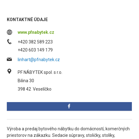
KONTAKTNÉ ÚDAJE
www.pfnabytek.cz
+420 382 589 223
+420 603 149 179
linhart@pfnabytek.cz
PF NÁBYTEK spol. s r.o.
Bilina 30
398 42
Veselíčko
Výroba a predaj bytového nábytku do domácností, komerčných
priestorov na zákazku. Sedacie súpravy, stoličky, stolíky,