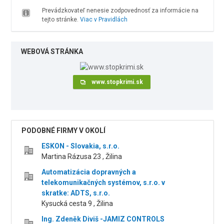
Prevádzkovateľ nenesie zodpovednosť za informácie na
tejto stránke.
Viac v Pravidlách
WEBOVÁ STRÁNKA
www.stopkrimi.sk
PODOBNÉ FIRMY V OKOLÍ
ESKON - Slovakia, s.r.o.
Martina Rázusa 23 , Žilina
Automatizácia dopravných a
telekomunikačných systémov, s.r.o. v
skratke: ADTS, s.r.o.
Kysucká cesta 9 , Žilina
Ing. Zdeněk Diviš -JAMIZ CONTROLS