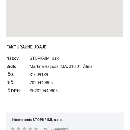
FAKTURAČNÉ ÚDAJE
Názov:
STOPKRIMI, s.r.o.
Sídlo:
Martina Rázusa 23A, 010 01 Žilina
IČO:
31609139
DIČ:
2020449805
IČ DPH:
SK2020449805
Hodnotenia STOPKRIMI, s.r.o.
vyber hodnotenie