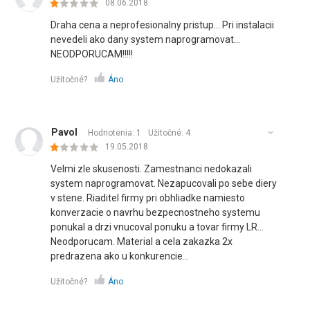
08.06.2018
Draha cena a neprofesionalny pristup... Pri instalacii
nevedeli ako dany system naprogramovat...
NEODPORUCAM!!!!!
Užitočné?
Áno
Pavol
Hodnotenia: 1
Užitočné:
4
19.05.2018
Velmi zle skusenosti. Zamestnanci nedokazali
system naprogramovat. Nezapucovali po sebe diery
v stene. Riaditel firmy pri obhliadke namiesto
konverzacie o navrhu bezpecnostneho systemu
ponukal a drzi vnucoval ponuku a tovar firmy LR...
Neodporucam. Material a cela zakazka 2x
predrazena ako u konkurencie...
Užitočné?
Áno