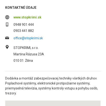
KONTAKTNÉ ÚDAJE
www.stopkrimi.sk
0948 901 444
0903 441 882
office@stopkrimi.sk
STOPKRIMI, s.r.o.
Martina Rázusa 23A
010 01
Žilina
Dodávka a montáž zabezpečovacej techniky všetkých druhov.
Poplachové systémy, elektronické protipožiarne systémy,
priemyselná televízia, systémy kontroly vstupu a pohybu osôb,
trezory.