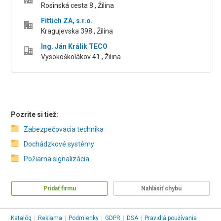
Rosinská cesta 8 , Žilina
Fittich ZA, s.r.o.
Kragujevska 398 , Žilina
Ing. Ján Králik TECO
Vysokoškolákov 41 , Žilina
Pozrite si tiež:
Zabezpečovacia technika
Dochádzkové systémy
Požiarna signalizácia
Pridať firmu
Nahlásiť chybu
Katalóg
|
Reklama
|
Podmienky
|
GDPR
|
DSA
|
Pravidlá používania
|