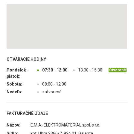
OTVÁRACIE HODINY
Pondelok -
●
07:30 - 12:00
●
13:00 - 15:30
Otvorené
piatok:
Sobota:
●
08:00 - 12:00
Nedeľa:
●
zatvorené
FAKTURAČNÉ ÚDAJE
Názov:
E.M.A.-ELEKTROMATERIÁL spol. s r.o.
Sídlo:
kpt. Uhra 2366/7, 924 01 Galanta