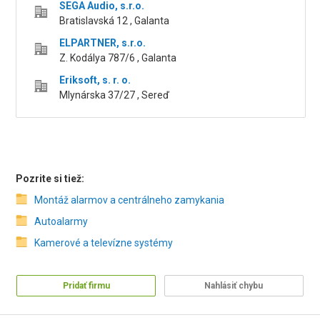
SEGA Audio, s.r.o.
Bratislavská 12 , Galanta
ELPARTNER, s.r.o.
Z. Kodálya 787/6 , Galanta
Eriksoft, s. r. o.
Mlynárska 37/27 , Sereď
Pozrite si tiež:
Montáž alarmov a centrálneho zamykania
Autoalarmy
Kamerové a televízne systémy
Pridať firmu
Nahlásiť chybu