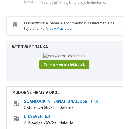
Poznáš ju? Pridaj k nej svoje hodnotenie.
Prevádzkovateľ nenesie zodpovednosť za informácie na
tejto stránke.
Viac v Pravidlách
WEBOVÁ STRÁNKA
www.ema-elektro.sk
PODOBNÉ FIRMY V OKOLÍ
SCANLOCK INTERNATIONAL, spol. s r.o.
Októbrová 687/14 , Galanta
D.I.SEVEN, a.s.
Z. Kodálya 769/29 , Galanta