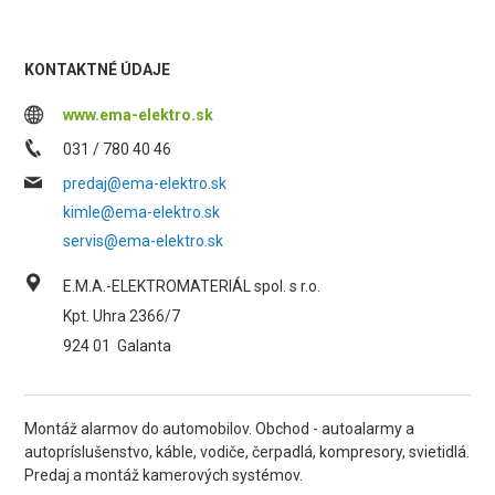
KONTAKTNÉ ÚDAJE
www.ema-elektro.sk
031 / 780 40 46
predaj@ema-elektro.sk
kimle@ema-elektro.sk
servis@ema-elektro.sk
E.M.A.-ELEKTROMATERIÁL spol. s r.o.
Kpt. Uhra 2366/7
924 01
Galanta
Montáž alarmov do automobilov. Obchod - autoalarmy a
autopríslušenstvo, káble, vodiče, čerpadlá, kompresory, svietidlá.
Predaj a montáž kamerových systémov.