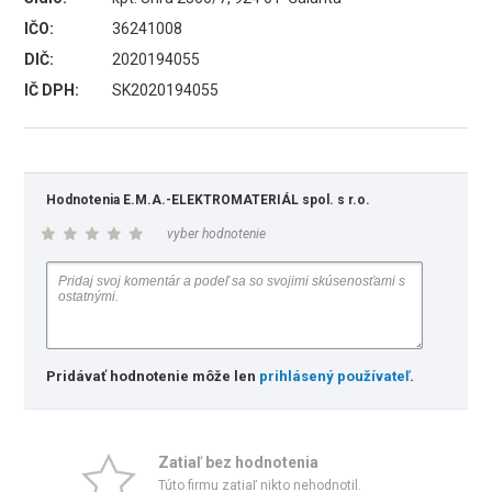
IČO:
36241008
DIČ:
2020194055
IČ DPH:
SK2020194055
Hodnotenia E.M.A.-ELEKTROMATERIÁL spol. s r.o.
vyber hodnotenie
Pridávať hodnotenie môže len
prihlásený používateľ
.
Zatiaľ bez hodnotenia
Túto firmu zatiaľ nikto nehodnotil.