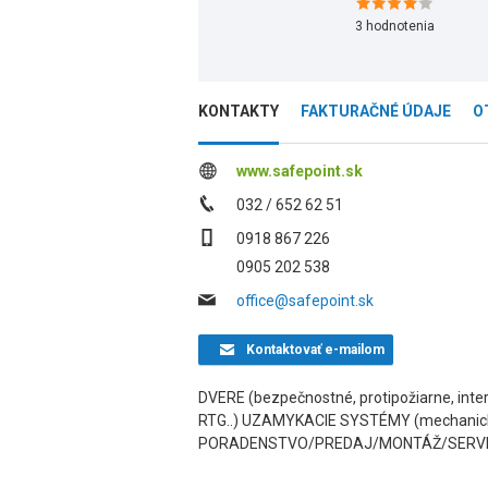
3
hodnotenia
KONTAKTY
FAKTURAČNÉ ÚDAJE
O
www.safepoint.sk
032 / 652 62 51
0918 867 226
0905 202 538
office@safepoint.sk
Kontaktovať
e-mailom
DVERE (bezpečnostné, protipožiarne, interi
RTG..) UZAMYKACIE SYSTÉMY (mechanické,
PORADENSTVO/PREDAJ/MONTÁŽ/SERV