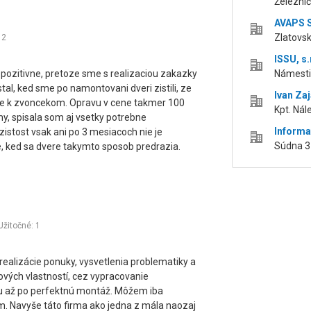
Železni
AVAPS S
Zlatovsk
:
2
ISSU, s.
pozitivne, pretoze sme s realizaciou zakazky
Námestie
tal, ked sme po namontovani dveri zistili, ze
Ivan Za
uce k zvoncekom. Opravu v cene takmer 100
Kpt. Nál
rmy, spisala som aj vsetky potrebne
Informat
istost vsak ani po 3 mesiacoch nie je
Súdna 3
, ked sa dvere takymto sposob predrazia.
Užitočné:
1
 realizácie ponuky, vysvetlenia problematiky a
tkových vlastností, cez vypracovanie
u až po perfektnú montáž. Môžem iba
 Navyše táto firma ako jedna z mála naozaj