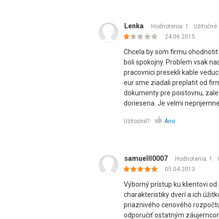
Lenka
Hodnotenia: 1
Užitočné
24.06.2015
Chcela by som firmu ohodnotit 
boli spokojny. Problem vsak nas
pracovnici presekli kable ved
eur sme ziadali preplatit od fi
dokumenty pre poistovnu, zalez
doriesena. Je velmi neprijemne
Užitočné?
Áno
samuelll0007
Hodnotenia: 1
05.04.2013
Výborný prístup ku klientovi od
charakteristiky dverí a ich úži
priaznivého cenového rozpočt
odporučiť ostatným záujemcom.