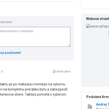
Webová strán
odnotenie
ený používateľ
.
:
0
Nevhodné
aktu az po realizaciu montaze na vybornu.
ri na kompletnu prerabku bytu a zabezpecili
terierove dvere. Taktiez pomohli s vyberom.
Podobné firmy
Andrej 