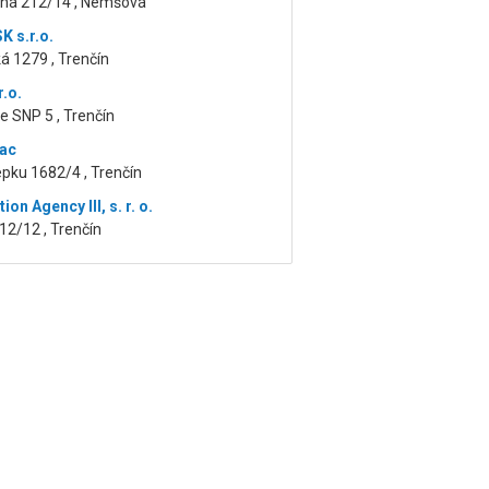
čná 212/14 , Nemšová
K s.r.o.
á 1279 , Trenčín
r.o.
 SNP 5 , Trenčín
jac
epku 1682/4 , Trenčín
ion Agency III, s. r. o.
12/12 , Trenčín