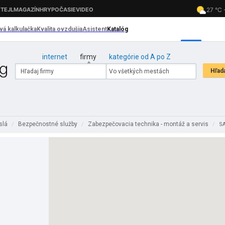
internet
firmy
kategórie od A po Z
slá
Bezpečnostné služby
Zabezpečovacia technika - montáž a servis
/
/
/
SA