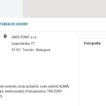
TVÁRACIE HODINY
SAFE POINT s.r.o.
Fotografia
Legionárska 77
91101
Trenčín - Biskupice
ér-exteriér, zvuk.izolačné, vode odolné, KLIMA,
 elektronické), Príslušenstvo, TREZORY
IS