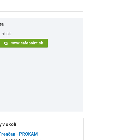
ka
www.safepoint.sk
 v okolí
Trenčan - PROKAM