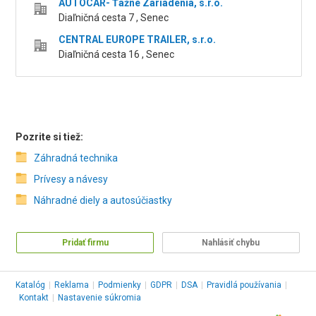
AUTOCAR- Ťažné Zariadenia, s.r.o.
Diaľničná cesta 7 , Senec
CENTRAL EUROPE TRAILER, s.r.o.
Diaľničná cesta 16 , Senec
Pozrite si tiež:
Záhradná technika
Prívesy a návesy
Náhradné diely a autosúčiastky
Pridať firmu
Nahlásiť chybu
Katalóg
|
Reklama
|
Podmienky
|
GDPR
|
DSA
|
Pravidlá používania
|
Kontakt
|
Nastavenie súkromia