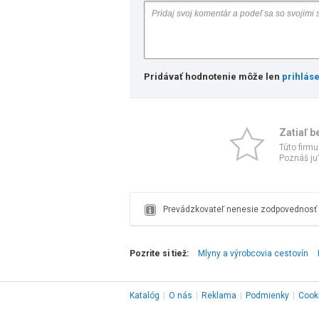
Pridávať hodnotenie môže len
prihlás
Zatiaľ b
Túto firmu
Poznáš ju?
Prevádzkovateľ nenesie zodpovednosť z
Pozrite si tiež:
Mlyny a výrobcovia cestovín
Katalóg
|
O nás
|
Reklama
|
Podmienky
|
Cook