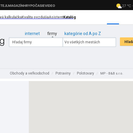
internet
firmy
kategórie od A po Z
Obchody a veľkoobchod
Potraviny
Polotovary
/
/
/
MP - B&B s.r.o.