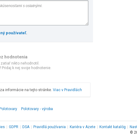
ený používateľ
.
ez hodnotenia
 zatiaľ nikto nehodnotil.
 Pridaj k nej svoje hodnotenie.
a informácie na tejto stránke.
Viac v Pravidlách
Polotovary
Polotovary ‑ výroba
ies
|
GDPR
|
DSA
|
Pravidlá používania
|
Kariéra v Azete
|
Kontakt
katalóg
|
Nas
© 2