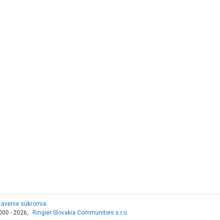
tavenie súkromia
000 - 2026,
Ringier Slovakia Communities s.r.o.