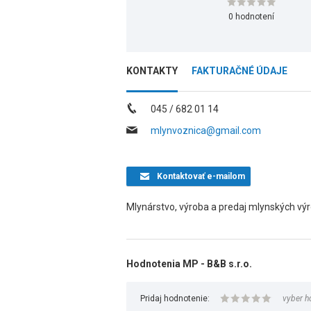
0 hodnotení
KONTAKTY
FAKTURAČNÉ ÚDAJE
045 / 682 01 14
mlynvoznica@gmail.com
Kontaktovať
e-mailom
Mlynárstvo, výroba a predaj mlynských vý
Hodnotenia MP - B&B s.r.o.
Pridaj hodnotenie:
vyber h