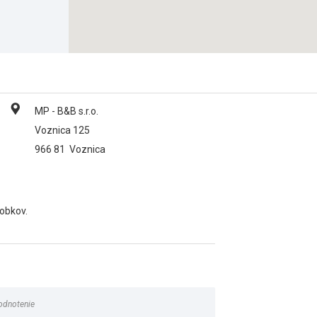
MP - B&B s.r.o.
Voznica 125
966 81
Voznica
robkov.
odnotenie