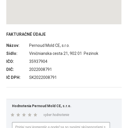
FAKTURAČNÉ ÚDAJE
Názov:
Pernoud Mold CE, s.r.o.
Sídlo:
Viničnianska cesta 21, 902 01 Pezinok
IČO:
35937904
DIČ:
2022008791
IČ DPH:
SK2022008791
Hodnotenia Pernoud Mold CE, s.r.o.
vyber hodnotenie