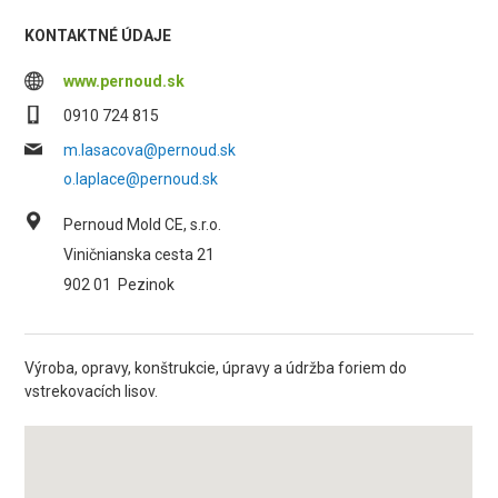
KONTAKTNÉ ÚDAJE
www.pernoud.sk
0910 724 815
m.lasacova@pernoud.sk
o.laplace@pernoud.sk
Pernoud Mold CE, s.r.o.
Viničnianska cesta 21
902 01
Pezinok
Výroba, opravy, konštrukcie, úpravy a údržba foriem do
vstrekovacích lisov.