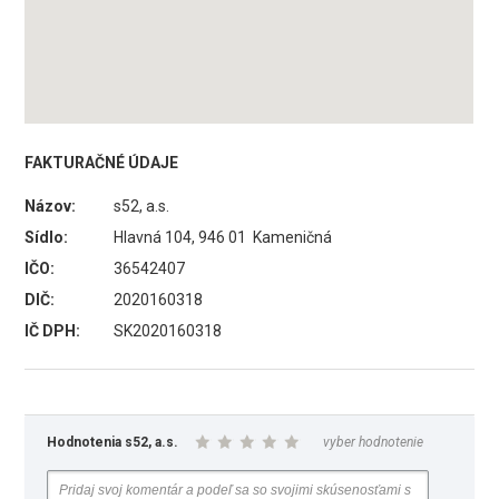
FAKTURAČNÉ ÚDAJE
Názov:
s52, a.s.
Sídlo:
Hlavná 104, 946 01 Kameničná
IČO:
36542407
DIČ:
2020160318
IČ DPH:
SK2020160318
Hodnotenia s52, a.s.
vyber hodnotenie