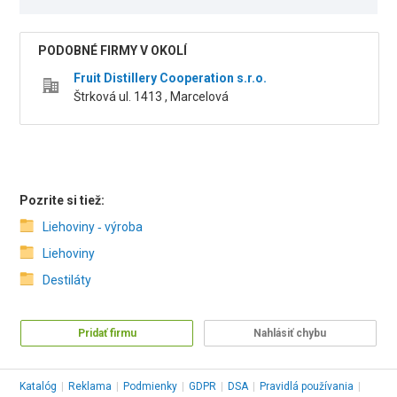
PODOBNÉ FIRMY V OKOLÍ
Fruit Distillery Cooperation s.r.o.
Štrková ul. 1413 , Marcelová
Pozrite si tiež:
Liehoviny ‑ výroba
Liehoviny
Destiláty
Pridať firmu
Nahlásiť chybu
Katalóg
|
Reklama
|
Podmienky
|
GDPR
|
DSA
|
Pravidlá používania
|