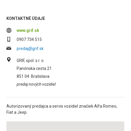
KONTAKTNÉ ÚDAJE
www.grif.sk
0907 734 515
predaj@grif.sk
GRIF, spol. s r. o.
Panónska cesta 21
851 04
Bratislava
predaj nových vozidiel
Autorizovaný predajca a servis vozidiel značiek Alfa Romeo,
Fiat a Jeep.