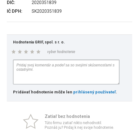
DIČ:
2020351839
IČ DPH:
SK2020351839
Hodnotenia GRIF, spol. s r. o.
vyber hodnotenie
Pridávať hodnotenie môže len
prihlásený používateľ
.
Zatiaľ bez hodnotenia
Túto firmu zatiaľ nikto nehodnotil.
Poznáš ju? Pridaj k nej svoje hodnotenie.