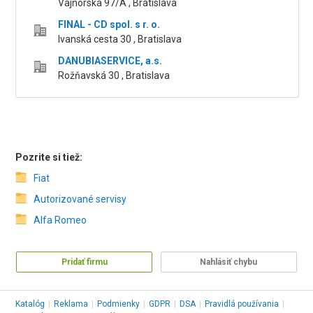
Vajnorská 97/A , Bratislava
FINAL - CD spol. s r. o.
Ivanská cesta 30 , Bratislava
DANUBIASERVICE, a.s.
Rožňavská 30 , Bratislava
Pozrite si tiež:
Fiat
Autorizované servisy
Alfa Romeo
Pridať firmu
Nahlásiť chybu
Katalóg
|
Reklama
|
Podmienky
|
GDPR
|
DSA
|
Pravidlá používania
|