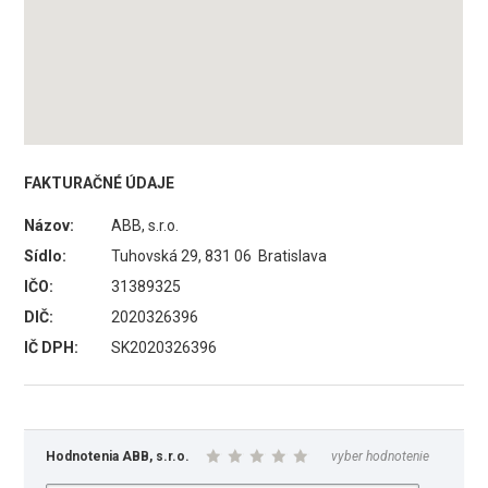
FAKTURAČNÉ ÚDAJE
Názov:
ABB, s.r.o.
Sídlo:
Tuhovská 29, 831 06 Bratislava
IČO:
31389325
DIČ:
2020326396
IČ DPH:
SK2020326396
Hodnotenia ABB, s.r.o.
vyber hodnotenie