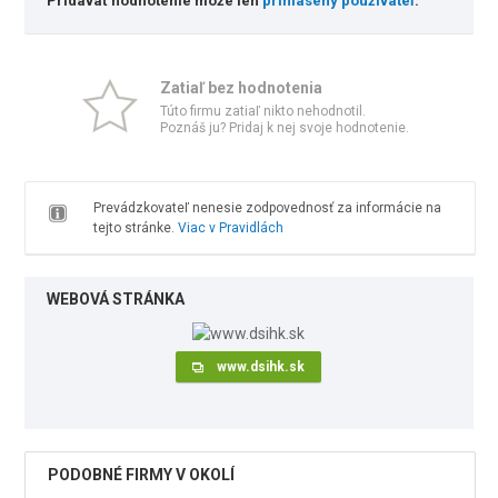
Pridávať hodnotenie môže len
prihlásený používateľ
.
Zatiaľ bez hodnotenia
Túto firmu zatiaľ nikto nehodnotil.
Poznáš ju? Pridaj k nej svoje hodnotenie.
Prevádzkovateľ nenesie zodpovednosť za informácie na
tejto stránke.
Viac v Pravidlách
WEBOVÁ STRÁNKA
www.dsihk.sk
PODOBNÉ FIRMY V OKOLÍ