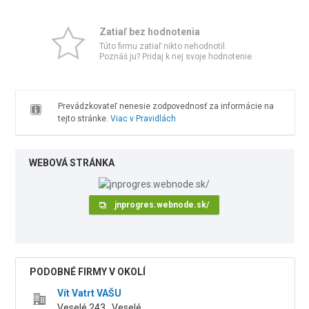
Zatiaľ bez hodnotenia
Túto firmu zatiaľ nikto nehodnotil.
Poznáš ju? Pridaj k nej svoje hodnotenie.
Prevádzkovateľ nenesie zodpovednosť za informácie na
tejto stránke.
Viac v Pravidlách
WEBOVÁ STRÁNKA
jnprogres.webnode.sk/
PODOBNÉ FIRMY V OKOLÍ
Vít Vatrt VAŠU
Veselé 243 , Veselé