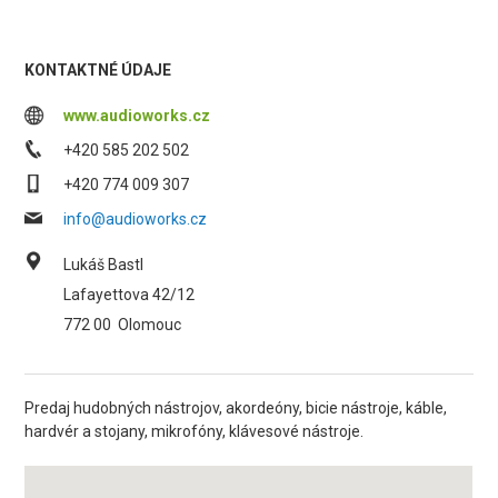
KONTAKTNÉ ÚDAJE
www.audioworks.cz
+420 585 202 502
+420 774 009 307
info@audioworks.cz
Lukáš Bastl
Lafayettova 42/12
772 00
Olomouc
Predaj hudobných nástrojov, akordeóny, bicie nástroje, káble,
hardvér a stojany, mikrofóny, klávesové nástroje.