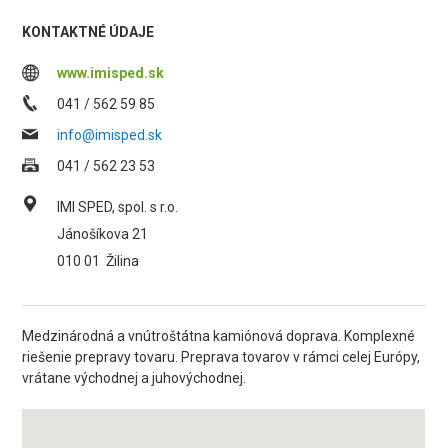
KONTAKTNÉ ÚDAJE
www.imisped.sk
041 / 562 59 85
info@imisped.sk
041 / 562 23 53
IMI SPED, spol. s r.o.
Jánošíkova 21
010 01
Žilina
Medzinárodná a vnútroštátna kamiónová doprava. Komplexné
riešenie prepravy tovaru. Preprava tovarov v rámci celej Európy,
vrátane východnej a juhovýchodnej.