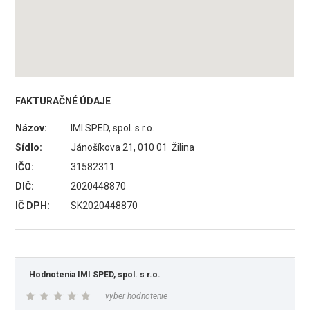
FAKTURAČNÉ ÚDAJE
Názov:
IMI SPED, spol. s r.o.
Sídlo:
Jánošíkova 21, 010 01 Žilina
IČO:
31582311
DIČ:
2020448870
IČ DPH:
SK2020448870
Hodnotenia IMI SPED, spol. s r.o.
vyber hodnotenie