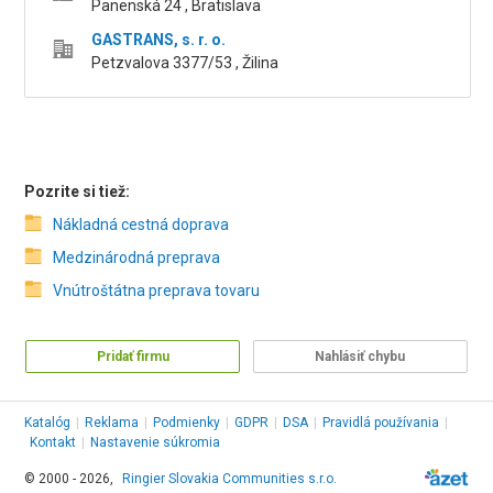
Panenská 24 , Bratislava
GASTRANS, s. r. o.
Petzvalova 3377/53 , Žilina
Pozrite si tiež:
Nákladná cestná doprava
Medzinárodná preprava
Vnútroštátna preprava tovaru
Pridať firmu
Nahlásiť chybu
Katalóg
|
Reklama
|
Podmienky
|
GDPR
|
DSA
|
Pravidlá používania
|
Kontakt
|
Nastavenie súkromia
© 2000 - 2026,
Ringier Slovakia Communities s.r.o.