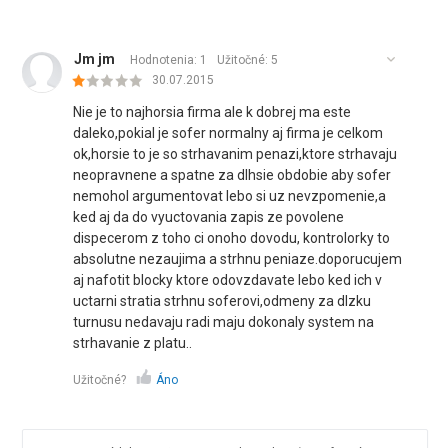
Jm jm
Hodnotenia: 1
Užitočné:
5
30.07.2015
Nie je to najhorsia firma ale k dobrej ma este
daleko,pokial je sofer normalny aj firma je celkom
ok,horsie to je so strhavanim penazi,ktore strhavaju
neopravnene a spatne za dlhsie obdobie aby sofer
nemohol argumentovat lebo si uz nevzpomenie,a
ked aj da do vyuctovania zapis ze povolene
dispecerom z toho ci onoho dovodu, kontrolorky to
absolutne nezaujima a strhnu peniaze.doporucujem
aj nafotit blocky ktore odovzdavate lebo ked ich v
uctarni stratia strhnu soferovi,odmeny za dlzku
turnusu nedavaju radi maju dokonaly system na
strhavanie z platu..
Užitočné?
Áno