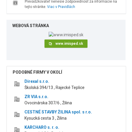
Prevádzkovateľ nenesie zodpovednosť za informácie na
tejto stránke.
Viac v Pravidlách
WEBOVÁ STRÁNKA
www.imisped.sk
PODOBNÉ FIRMY V OKOLÍ
Direxal s.r.o.
Školská 394/13 , Rajecké Teplice
ZR VIA s.r.o.
Ovocinárska 307/6 , Žilina
CESTNÉ STAVBY ŽILINA spol. s r.o.
Kysucká cesta 3 , Žilina
KARCHARO s. r. o.