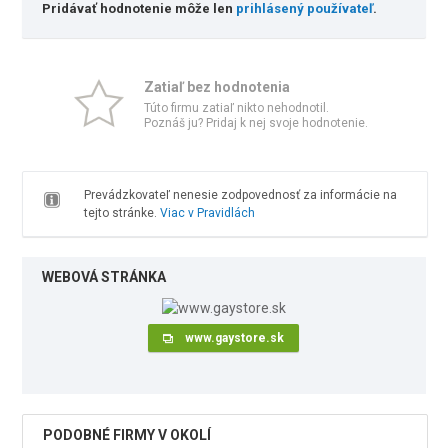
Pridávať hodnotenie môže len
prihlásený používateľ
.
Zatiaľ bez hodnotenia
Túto firmu zatiaľ nikto nehodnotil.
Poznáš ju? Pridaj k nej svoje hodnotenie.
Prevádzkovateľ nenesie zodpovednosť za informácie na
tejto stránke.
Viac v Pravidlách
WEBOVÁ STRÁNKA
www.gaystore.sk
PODOBNÉ FIRMY V OKOLÍ