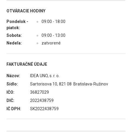
OTVÁRACIE HODINY
Pondelok -
●
09:00 - 18:00
piatok:
Sobota:
●
09:00 - 13:00
Nedeľa:
●
zatvorené
FAKTURAČNÉ ÚDAJE
Názov:
IDEA UNO, s. r. o.
Sídlo:
Sartorisova 10, 821 08 Bratislava-Ružinov
IČO:
36827029
DIČ:
2022438759
IČ DPH:
SK2022438759