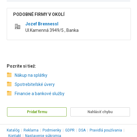
PODOBNÉ FIRMY V OKOLÍ
Jozef Brennessl
Ul.Kamenná 3949/5 , Banka
Pozrite si tiež:
Nákup na splátky
Spotrebiteľské úvery
Financie a bankové služby
Pridať firmu
Nahlásiť chybu
Katalóg
|
Reklama
|
Podmienky
|
GDPR
|
DSA
|
Pravidlá používania
|
Kontakt
|
Nastavenie súkromia