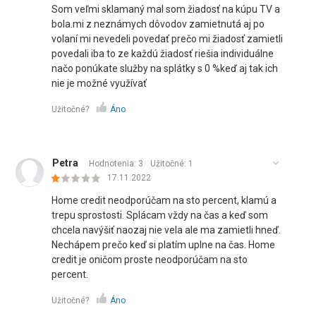
Som veľmi sklamaný mal som žiadosť na kúpu TV a
bola.mi z neznámych dôvodov zamietnutá aj po
volaní mi nevedeli povedať prečo mi žiadosť zamietli
povedali iba to ze každú žiadosť riešia individuálne
načo ponúkate služby na splátky s 0 %keď aj tak ich
nie je možné využívať
Užitočné?
Áno
Petra
Hodnotenia: 3
Užitočné:
1
17.11.2022
Home credit neodporúčam na sto percent, klamú a
trepu sprostosti. Splácam vždy na čas a keď som
chcela navýšiť naozaj nie vela ale ma zamietli hneď.
Nechápem prečo keď si platím uplne na čas. Home
credit je oničom proste neodporúčam na sto
percent.
Užitočné?
Áno