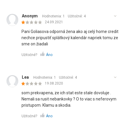
Anonym
Hodnotenia: 1
Užitočné:
4
24.09.2021
Pani Goliasova odporná žena ako aj celý home credit
nechce pripustiť splátkový kalendár napriek tomu ze
sme on žiadali
Užitočné?
Áno
Lea
Hodnotenia: 1
Užitočné:
4
19.08.2020
som prekvapena, ze ich stat este stale dovoluje .
Nemali sa rusit nebankovky ? O to viac s neferovym
pristupom. Klamu a skodia.
Užitočné?
Áno