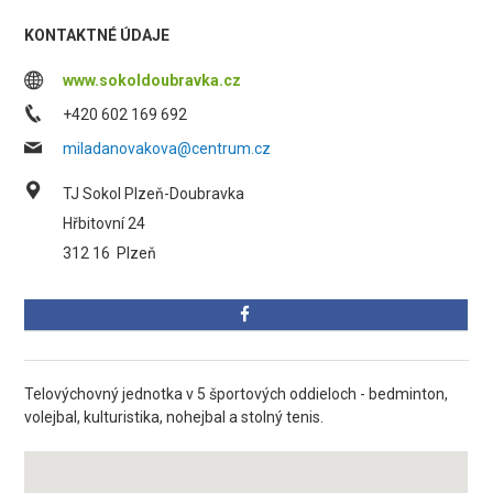
KONTAKTNÉ ÚDAJE
www.sokoldoubravka.cz
+420 602 169 692
miladanovakova@centrum.cz
TJ Sokol Plzeň-Doubravka
Hřbitovní 24
312 16
Plzeň
Telovýchovný jednotka v 5 športových oddieloch - bedminton,
volejbal, kulturistika, nohejbal a stolný tenis.