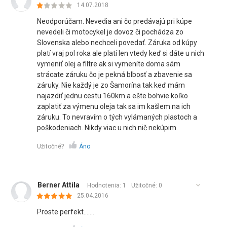
14.07.2018
Neodporúčam. Nevedia ani čo predávajú pri kúpe
nevedeli či motocykel je dovoz či pochádza zo
Slovenska alebo nechceli povedať. Záruka od kúpy
platí vraj pol roka ale platí len vtedy keď si dáte u nich
vymeniť olej a filtre ak si vymeníte doma sám
strácate záruku čo je pekná blbosť a zbavenie sa
záruky. Nie každý je zo Šamorína tak keď mám
najazdiť jednu cestu 160km a ešte bohvie koľko
zaplatiť za výmenu oleja tak sa im kašlem na ich
záruku. To nevravím o tých vylámaných plastoch a
poškodeniach. Nikdy viac u nich nič nekúpim.
Užitočné?
Áno
Berner Attila
Hodnotenia: 1
Užitočné:
0
25.04.2016
Proste perfekt.......