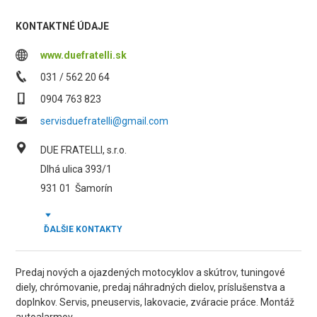
KONTAKTNÉ ÚDAJE
www.duefratelli.sk
031 / 562 20 64
0904 763 823
servisduefratelli@gmail.com
DUE FRATELLI, s.r.o.
Dlhá ulica 393/1
931 01
Šamorín
ĎALŠIE KONTAKTY
Predaj nových a ojazdených motocyklov a skútrov, tuningové
diely, chrómovanie, predaj náhradných dielov, príslušenstva a
doplnkov. Servis, pneuservis, lakovacie, zváracie práce. Montáž