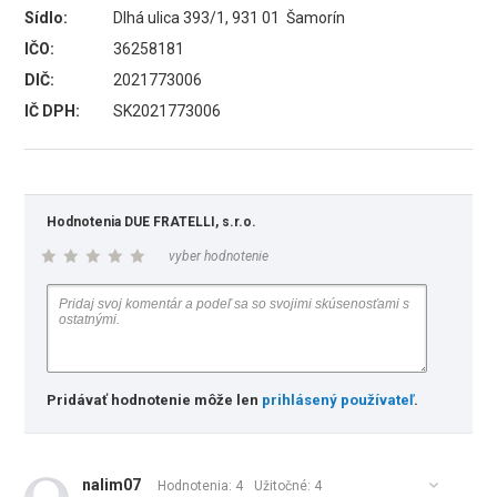
Sídlo:
Dlhá ulica 393/1, 931 01 Šamorín
IČO:
36258181
DIČ:
2021773006
IČ DPH:
SK2021773006
Hodnotenia DUE FRATELLI, s.r.o.
vyber hodnotenie
Pridávať hodnotenie môže len
prihlásený používateľ
.
nalim07
Hodnotenia: 4
Užitočné:
4