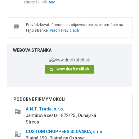
Užitočné?
Áno
Prevádzkovateľ nenesie zodpovednosť za informácie na
tejto stránke.
Viac v Pravidlách
WEBOVÁ STRÁNKA
www.duefratelli.sk
PODOBNÉ FIRMY V OKOLÍ
A.N.T. Trade, s.r.o.
Jantárová cesta 1872/25 , Dunajská
Streda
CUSTOM CHOPPERS SLOVAKIA, s.r.o.
Blatná 199 , Blatná na Ostrove