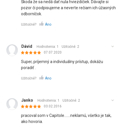
Škoda že sa nedá dať nula hviezdičiek. Dávajte si
pozor či podpisujeme a neverte rečiam ich úžasných
odborníčok.
Užitočné?
Áno
Dávid
Hodnotenia: 1
Užitočné:
2
07.07.2020
Super, príjemný a individuálny prístup, dokážu
poradiť .
Užitočné?
Áno
Janko
Hodnotenia: 1
Užitočné:
2
03.02.2016
pracoval som v Capitole.......neklamú, všetko je tak,
ako hovoria.