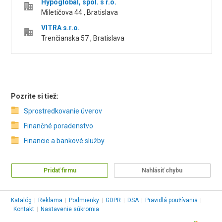
Hypoglobal, spol. s r.o.
Miletičova 44 , Bratislava
VITRA s.r.o.
Trenčianska 57 , Bratislava
Pozrite si tiež:
Sprostredkovanie úverov
Finančné poradenstvo
Financie a bankové služby
Pridať firmu
Nahlásiť chybu
Katalóg
|
Reklama
|
Podmienky
|
GDPR
|
DSA
|
Pravidlá používania
|
Kontakt
|
Nastavenie súkromia