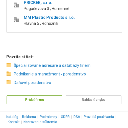
PRICKER, s.r.o.
Pugačevova 3 , Humenné
MM Plastic Products s.r.o.
Hlavná 5 , Rohožník
Pozrite si tiež:
Špecializované adresáre a databázy firiem
Podnikanie a manažment ‑ poradenstvo
Daňové poradenstvo
Pridať firmu
Nahlásiť chybu
Katalóg
|
Reklama
|
Podmienky
|
GDPR
|
DSA
|
Pravidlá používania
|
Kontakt
|
Nastavenie súkromia