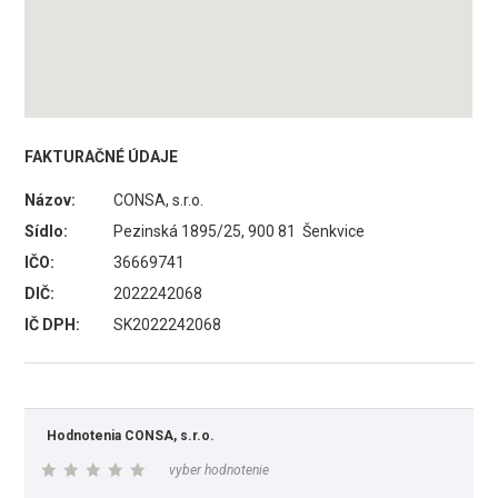
FAKTURAČNÉ ÚDAJE
Názov:
CONSA, s.r.o.
Sídlo:
Pezinská 1895/25, 900 81 Šenkvice
IČO:
36669741
DIČ:
2022242068
IČ DPH:
SK2022242068
Hodnotenia CONSA, s.r.o.
vyber hodnotenie