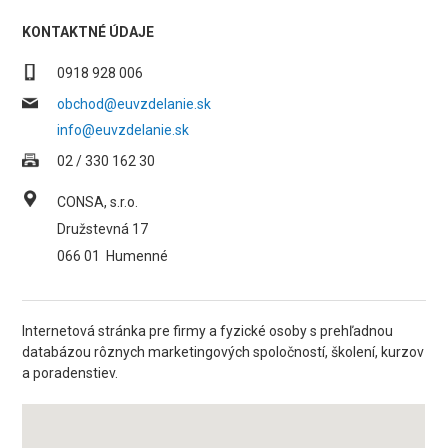
KONTAKTNÉ ÚDAJE
0918 928 006
obchod@euvzdelanie.sk
info@euvzdelanie.sk
02 / 330 162 30
CONSA, s.r.o.
Družstevná 17
066 01
Humenné
Internetová stránka pre firmy a fyzické osoby s prehľadnou
databázou rôznych marketingových spoločností, školení, kurzov
a poradenstiev.