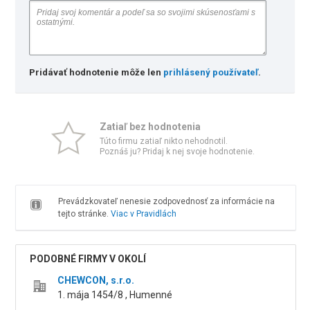
Pridávať hodnotenie môže len
prihlásený používateľ
.
Zatiaľ bez hodnotenia
Túto firmu zatiaľ nikto nehodnotil.
Poznáš ju? Pridaj k nej svoje hodnotenie.
Prevádzkovateľ nenesie zodpovednosť za informácie na
tejto stránke.
Viac v Pravidlách
PODOBNÉ FIRMY V OKOLÍ
CHEWCON, s.r.o.
1. mája 1454/8 , Humenné