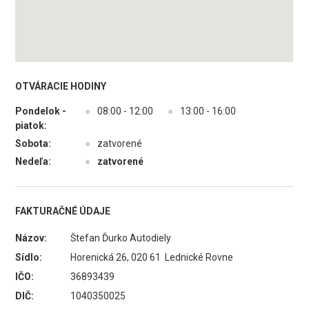
OTVÁRACIE HODINY
Pondelok -
●
08:00 - 12:00
●
13:00 - 16:00
piatok:
Sobota:
●
zatvorené
Nedeľa:
●
zatvorené
FAKTURAČNÉ ÚDAJE
Názov:
Štefan Ďurko Autodiely
Sídlo:
Horenická 26, 020 61 Lednické Rovne
IČO:
36893439
DIČ:
1040350025