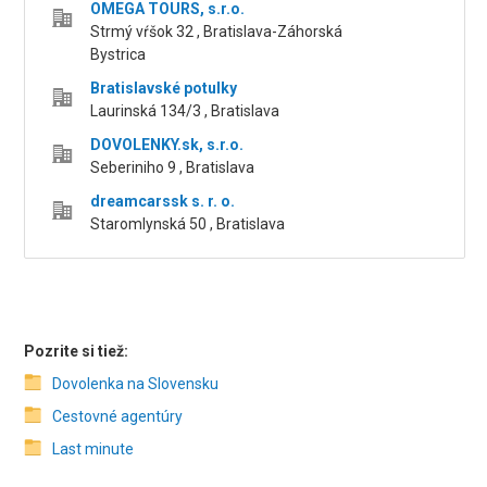
OMEGA TOURS, s.r.o.
Strmý vŕšok 32 , Bratislava-Záhorská
Bystrica
Bratislavské potulky
Laurinská 134/3 , Bratislava
DOVOLENKY.sk, s.r.o.
Seberiniho 9 , Bratislava
dreamcarssk s. r. o.
Staromlynská 50 , Bratislava
Pozrite si tiež:
Dovolenka na Slovensku
Cestovné agentúry
Last minute