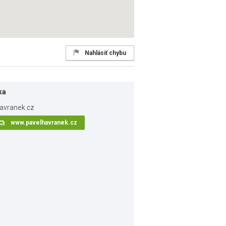
Nahlásiť chybu
ka
www.pavelhavranek.cz