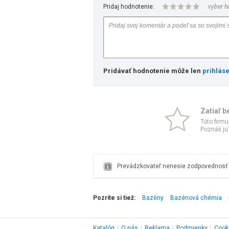
Pridaj hodnotenie:
vyber h
Pridávať hodnotenie môže len
prihlás
Zatiaľ b
Túto firmu
Poznáš ju?
Prevádzkovateľ nenesie zodpovednosť z
Pozrite si tiež:
Bazény
Bazénová chémia
Katalóg
|
O nás
|
Reklama
|
Podmienky
|
Cook