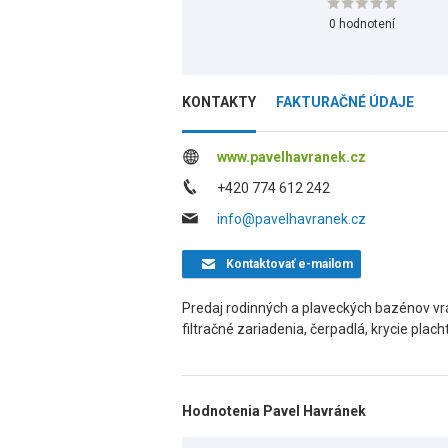
0 hodnotení
KONTAKTY
FAKTURAČNÉ ÚDAJE
www.pavelhavranek.cz
+420 774 612 242
info@pavelhavranek.cz
Kontaktovať
e-mailom
Predaj rodinných a plaveckých bazénov vr
filtračné zariadenia, čerpadlá, krycie plach
Hodnotenia Pavel Havránek