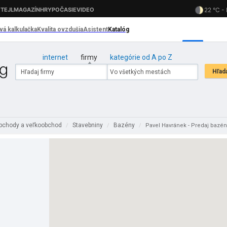
internet
firmy
kategórie od A po Z
bchody a veľkoobchod
Stavebniny
Bazény
/
/
/
Pavel Havránek - Predaj bazé