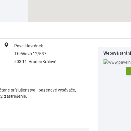
Pavel Havránek
Webová strán
Třešňová 12/537
503 11
Hradec Králové
átane príslušenstva - bazénové vysávače,
ty, zastrešenie.