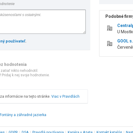
odnotenie
Podobné firmy
Centralp
U Mostku
GOOL s.
ený používateľ
.
Červeně
ez hodnotenia
 zatiaľ nikto nehodnotil.
 Pridaj k nej svoje hodnotenie.
a informácie na tejto stránke.
Viac v Pravidlách
Fontány a záhradné jazierka
ies
|
GDPR
|
DSA
|
Pravidlá používania
|
Kariéra v Azete
|
Kontakt
katalóg
|
Nas