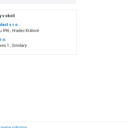
 v okolí
last s.r.o.
 496 , Hradec Králové
r.o.
ves 1 , Smidary
tavenie súkromia