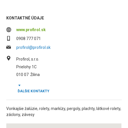
KONTAKTNÉ ÚDAJE
www.profirol.sk
0908 777 071
profirol@profirol.sk
Profirol, s.r.o.
Prielohy 1C
010 07
Žilina
ĎALŠIE KONTAKTY
Vonkajšie žalúzie, rolety, markízy, pergoly, plachty, látkové rolety,
záclony, závesy