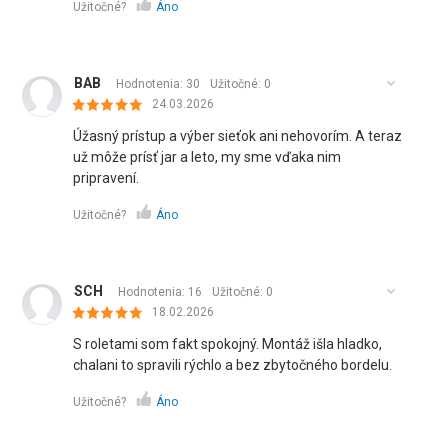
Užitočné?
Áno
BAB
Hodnotenia: 30
Užitočné:
0
24.03.2026
Úžasný prístup a výber sieťok ani nehovorím. A teraz
už môže prísť jar a leto, my sme vďaka nim
pripravení.
Užitočné?
Áno
SCH
Hodnotenia: 16
Užitočné:
0
18.02.2026
S roletami som fakt spokojný. Montáž išla hladko,
chalani to spravili rýchlo a bez zbytočného bordelu.
Užitočné?
Áno