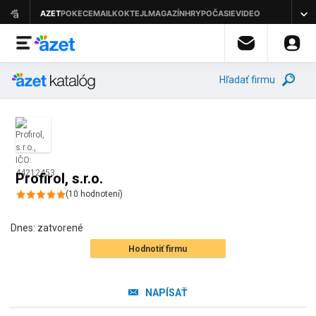
Hľadať firmu
Profirol, s.r.o.
(
10
hodnotení
)
Dnes:
zatvorené
Hodnotiť firmu
NAPÍSAŤ