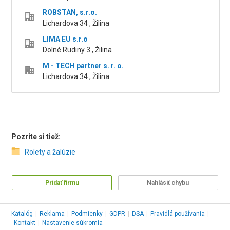
ROBSTAN, s.r.o.
Lichardova 34 , Žilina
LIMA EU s.r.o
Dolné Rudiny 3 , Žilina
M - TECH partner s. r. o.
Lichardova 34 , Žilina
Pozrite si tiež:
Rolety a žalúzie
Pridať firmu
Nahlásiť chybu
Katalóg
|
Reklama
|
Podmienky
|
GDPR
|
DSA
|
Pravidlá používania
|
Kontakt
|
Nastavenie súkromia