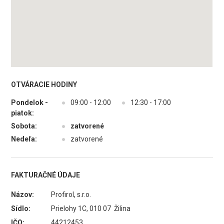
OTVÁRACIE HODINY
Pondelok -
●
09:00 - 12:00
●
12:30 - 17:00
piatok:
Sobota:
●
zatvorené
Nedeľa:
●
zatvorené
FAKTURAČNÉ ÚDAJE
Názov:
Profirol, s.r.o.
Sídlo:
Prielohy 1C, 010 07 Žilina
IČO:
44212453