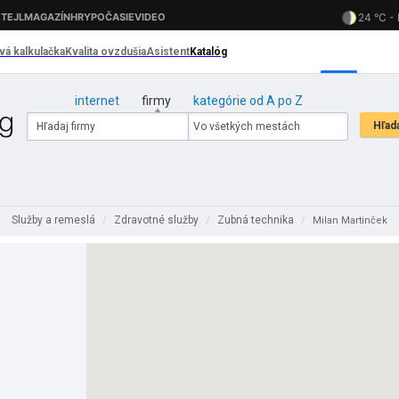
internet
firmy
kategórie od A po Z
Služby a remeslá
Zdravotné služby
Zubná technika
/
/
/
Milan Martinček