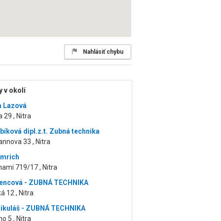
Nahlásiť chybu
 v okolí
a Lazová
 29 , Nitra
bíková dipl.z.t. Zubná technika
nnova 33 , Nitra
amrich
ami 719/17 , Nitra
Bencová - ZUBNÁ TECHNIKA
á 12 , Nitra
ikuláš - ZUBNÁ TECHNIKA
o 5 , Nitra