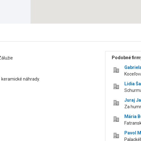
Podobné firmy
Zálužie
Gabriel
Koceľova
 keramické náhrady.
Lidia Ša
Schurma
Juraj J
Za humn
Mária 
Fatransk
Pavol M
Palackéh