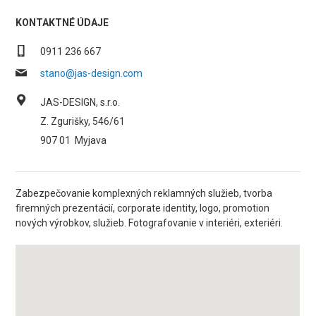
KONTAKTNÉ ÚDAJE
0911 236 667
stano@jas-design.com
JAS-DESIGN, s.r.o.
Z. Zgurišky, 546/61
907 01
Myjava
Zabezpečovanie komplexných reklamných služieb, tvorba
firemných prezentácií, corporate identity, logo, promotion
nových výrobkov, služieb. Fotografovanie v interiéri, exteriéri.