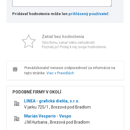
Pridávať hodnotenie môže len
prihlásený používateľ
.
Zatiaľ bez hodnotenia
Túto firmu zatiaľ nikto nehodnotil.
Poznáš ju? Pridaj k nej svoje hodnotenie.
Prevádzkovateľ nenesie zodpovednosť za informácie na
tejto stránke.
Viac v Pravidlách
PODOBNÉ FIRMY V OKOLÍ
LINEA - grafická dielňa, s.r.o.
V jarku 725/1 , Brezová pod Bradlom
Marián Vesperín - Vespo
J.M.Hurbana , Brezová pod Bradlom