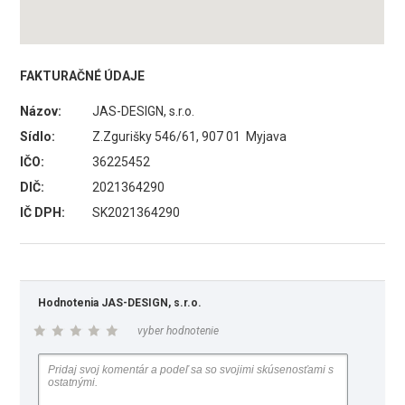
FAKTURAČNÉ ÚDAJE
Názov:
JAS-DESIGN, s.r.o.
Sídlo:
Z.Zgurišky 546/61, 907 01 Myjava
IČO:
36225452
DIČ:
2021364290
IČ DPH:
SK2021364290
Hodnotenia JAS-DESIGN, s.r.o.
vyber hodnotenie