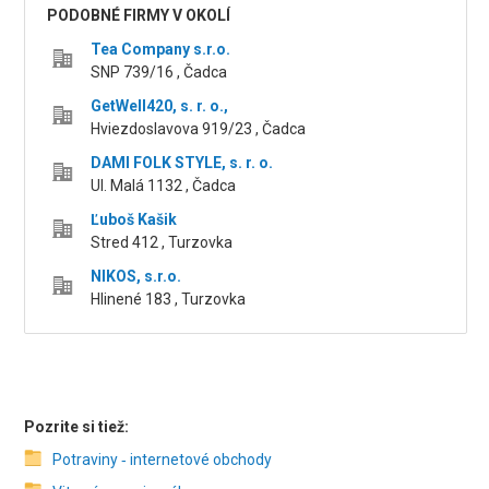
PODOBNÉ FIRMY V OKOLÍ
Tea Company s.r.o.
SNP 739/16 , Čadca
GetWell420, s. r. o.,
Hviezdoslavova 919/23 , Čadca
DAMI FOLK STYLE, s. r. o.
Ul. Malá 1132 , Čadca
Ľuboš Kašik
Stred 412 , Turzovka
NIKOS, s.r.o.
Hlinené 183 , Turzovka
Pozrite si tiež:
Potraviny ‑ internetové obchody