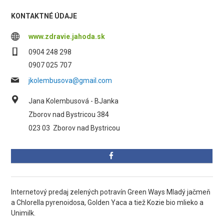
KONTAKTNÉ ÚDAJE
www.zdravie.jahoda.sk
0904 248 298
0907 025 707
jkolembusova@gmail.com
Jana Kolembusová - BJanka
Zborov nad Bystricou 384
023 03
Zborov nad Bystricou
Internetový predaj zelených potravín Green Ways Mladý jačmeň
a Chlorella pyrenoidosa, Golden Yaca a tiež Kozie bio mlieko a
Unimilk.