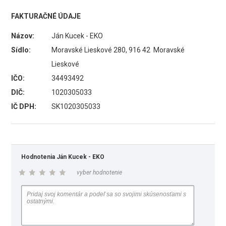
FAKTURAČNÉ ÚDAJE
Názov:
Ján Kucek - EKO
Sídlo:
Moravské Lieskové 280, 916 42 Moravské
Lieskové
IČO:
34493492
DIČ:
1020305033
IČ DPH:
SK1020305033
Hodnotenia Ján Kucek - EKO
vyber hodnotenie