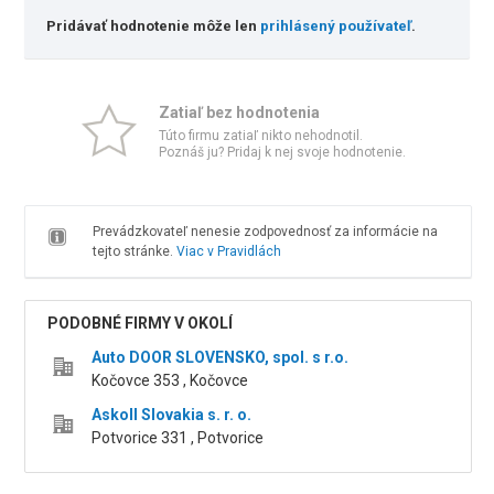
Pridávať hodnotenie môže len
prihlásený používateľ
.
Zatiaľ bez hodnotenia
Túto firmu zatiaľ nikto nehodnotil.
Poznáš ju? Pridaj k nej svoje hodnotenie.
Prevádzkovateľ nenesie zodpovednosť za informácie na
tejto stránke.
Viac v Pravidlách
PODOBNÉ FIRMY V OKOLÍ
Auto DOOR SLOVENSKO, spol. s r.o.
Kočovce 353 , Kočovce
Askoll Slovakia s. r. o.
Potvorice 331 , Potvorice