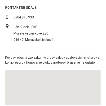
KONTAKTNÉ ÚDAJE
0904 816 933
Ján Kucek - EKO
Moravské Lieskové 280
916 42
Moravské Lieskové
Kovovýroba na zákazku - výbrusy valcov spaľovacích motorov a
kompresorov, honovanie blokov motorov, brúsenie na guľato.