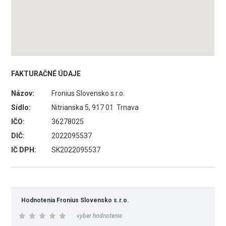
FAKTURAČNÉ ÚDAJE
Názov:
Fronius Slovensko s.r.o.
Sídlo:
Nitrianska 5, 917 01 Trnava
IČO:
36278025
DIČ:
2022095537
IČ DPH:
SK2022095537
Hodnotenia Fronius Slovensko s.r.o.
vyber hodnotenie