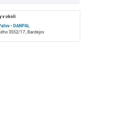
 v okolí
Paľuv - DANPAL
kého 3552/17 , Bardejov