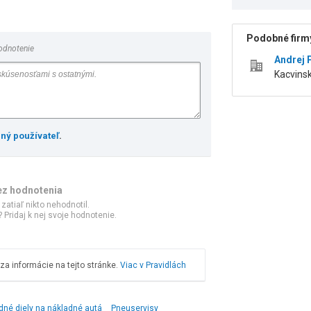
Podobné firmy
odnotenie
Andrej 
Kacvins
ený používateľ
.
ez hodnotenia
 zatiaľ nikto nehodnotil.
 Pridaj k nej svoje hodnotenie.
a informácie na tejto stránke.
Viac v Pravidlách
dné diely na nákladné autá
Pneuservisy