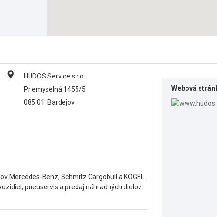
HUDOS Service s.r.o.
Webová strán
Priemyselná 1455/5
085 01
Bardejov
lov Mercedes-Benz, Schmitz Cargobull a KÖGEL.
zidiel, pneuservis a predaj náhradných dielov.