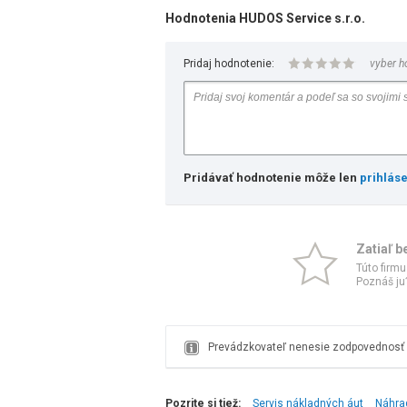
Hodnotenia HUDOS Service s.r.o.
Pridaj hodnotenie:
vyber h
Pridávať hodnotenie môže len
prihlás
Zatiaľ b
Túto firmu
Poznáš ju?
Prevádzkovateľ nenesie zodpovednosť z
Pozrite si tiež:
Servis nákladných áut
Náhra