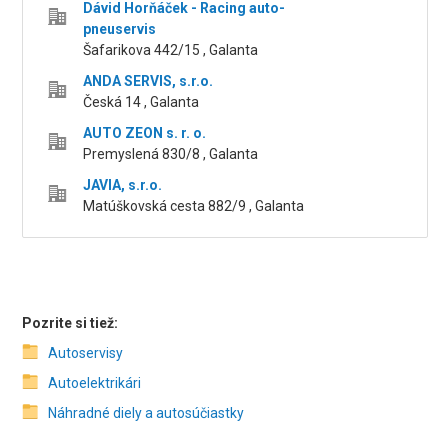
Dávid Horňáček - Racing auto-
pneuservis
Šafarikova 442/15 , Galanta
ANDA SERVIS, s.r.o.
Česká 14 , Galanta
AUTO ZEON s. r. o.
Premyslená 830/8 , Galanta
JAVIA, s.r.o.
Matúškovská cesta 882/9 , Galanta
Pozrite si tiež:
Autoservisy
Autoelektrikári
Náhradné diely a autosúčiastky