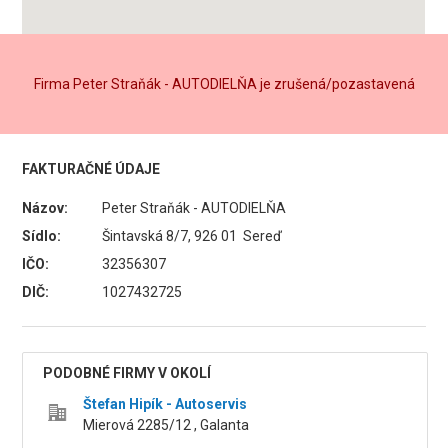
Firma Peter Straňák - AUTODIELŇA je zrušená/pozastavená
FAKTURAČNÉ ÚDAJE
Názov:
Peter Straňák - AUTODIELŇA
Sídlo:
Šintavská 8/7, 926 01 Sereď
IČO:
32356307
DIČ:
1027432725
PODOBNÉ FIRMY V OKOLÍ
Štefan Hipík - Autoservis
Mierová 2285/12 , Galanta