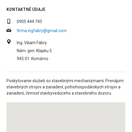
KONTAKTNÉ ÚDAJE
0905 444 745
firma.ingfabry@gmail.com
Ing. Viliam Fábry
Nám. gen. Klapku 5
945 01
Komárno
Poskytovanie služieb so stavebnými mechanizmami. Prenájom
stavebných strojov a zariadení, poľnohospodárskych strojov a
zariadení, činnosť stavbyvedúceho a stavebného dozoru.