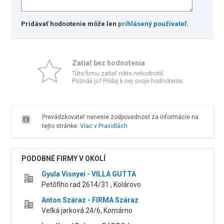
Pridávať hodnotenie môže len
prihlásený používateľ
.
Zatiaľ bez hodnotenia
Túto firmu zatiaľ nikto nehodnotil.
Poznáš ju? Pridaj k nej svoje hodnotenie.
Prevádzkovateľ nenesie zodpovednosť za informácie na
tejto stránke.
Viac v Pravidlách
PODOBNÉ FIRMY V OKOLÍ
Gyula Visnyei - VILLA GUTTA
Petőfiho rad 2614/31 , Kolárovo
Anton Száraz - FIRMA Száraz
Veľká jarková 24/6, Komárno