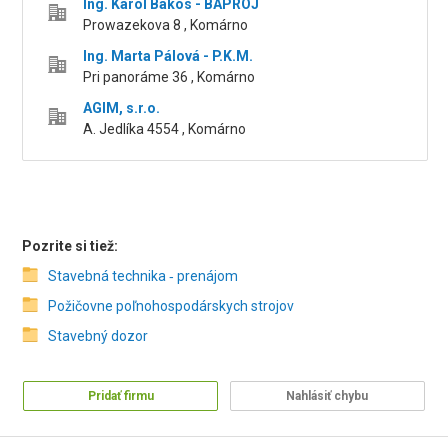
Ing. Karol Bakos - BAPROJ
Prowazekova 8 , Komárno
Ing. Marta Pálová - P.K.M.
Pri panoráme 36 , Komárno
AGIM, s.r.o.
A. Jedlíka 4554 , Komárno
Pozrite si tiež:
Stavebná technika ‑ prenájom
Požičovne poľnohospodárskych strojov
Stavebný dozor
Pridať firmu
Nahlásiť chybu