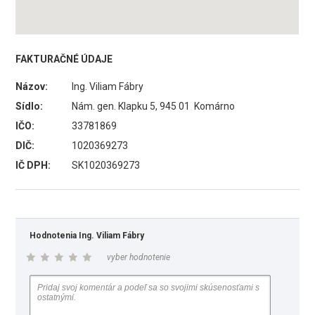
FAKTURAČNÉ ÚDAJE
Názov:
Ing. Viliam Fábry
Sídlo:
Nám. gen. Klapku 5, 945 01 Komárno
IČO:
33781869
DIČ:
1020369273
IČ DPH:
SK1020369273
Hodnotenia Ing. Viliam Fábry
vyber hodnotenie