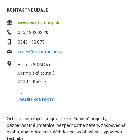
KONTAKTNÉ ÚDAJE
www.eurotrading.sk
055 / 202 02 20
0948 198 075
kosice@eurotrading.sk
EuroTRADING s.r.o.
Čermeľská cesta 3
040 11
Košice
ĎALŠIE KONTAKTY
Ochrana osobných údajov - bezpečnostné projekty,
bezpečnostné smernice, bezpečnostné závery, zodpovedná
osoba, audity, školenie. Webdesign, webhosting, výpočtová
technika.