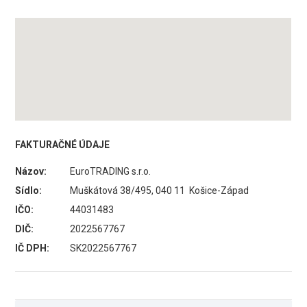
FAKTURAČNÉ ÚDAJE
Názov:
EuroTRADING s.r.o.
Sídlo:
Muškátová 38/495, 040 11 Košice-Západ
IČO:
44031483
DIČ:
2022567767
IČ DPH:
SK2022567767