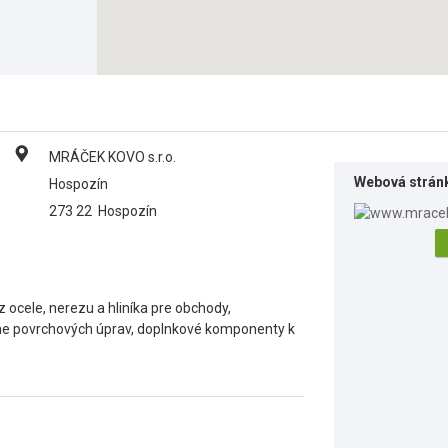
MRÁČEK KOVO s.r.o.
Webová strán
Hospozín
273 22
Hospozín
 ocele, nerezu a hliníka pre obchody,
ane povrchových úprav, doplnkové komponenty k