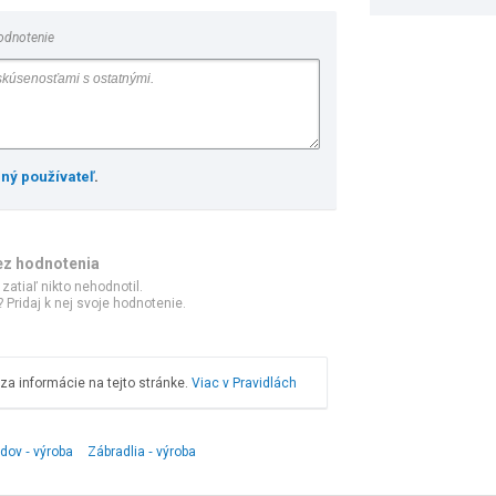
odnotenie
ený používateľ
.
ez hodnotenia
 zatiaľ nikto nehodnotil.
 Pridaj k nej svoje hodnotenie.
a informácie na tejto stránke.
Viac v Pravidlách
dov ‑ výroba
Zábradlia ‑ výroba