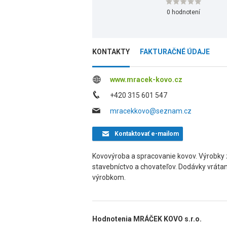
0 hodnotení
KONTAKTY
FAKTURAČNÉ ÚDAJE
www.mracek-kovo.cz
+420 315 601 547
mracekkovo@seznam.cz
Kontaktovať
e-mailom
Kovovýroba a spracovanie kovov. Výrobky z
stavebníctvo a chovateľov. Dodávky vrát
výrobkom.
Hodnotenia MRÁČEK KOVO s.r.o.