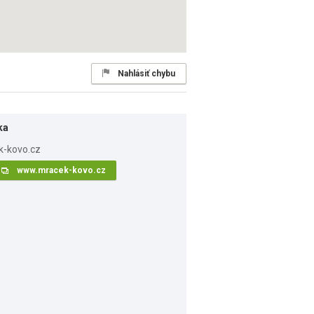
Nahlásiť chybu
ka
www.mracek-kovo.cz