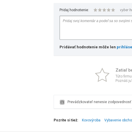
Pridaj hodnotenie:
vyber h
Pridávať hodnotenie môže len
prihlás
Zatiaľ b
Túto firmu
Poznáš ju?
Prevádzkovateľ nenesie zodpovednosť z
Pozrite si tiež:
Kovovýroba
Vybavenie obcho