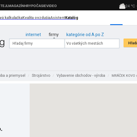
internet
firmy
kategórie od A po Z
oba a priemysel
Strojárstvo
Vybavenie obchodov - výroba
/
/
/
MRÁČEK KOVO s.
.