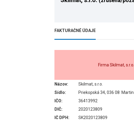
Skilmat, s.r.o.
(zrušená/poz
FAKTURAČNÉ ÚDAJE
Firma Skilmat, s.r.
Názov:
Skilmat, s.r.o.
Sídlo:
Priekopská 34, 036 08 Martin
IČO:
36413992
DIČ:
2020123809
IČ DPH:
SK2020123809