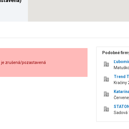
astavená)
Podobné firmy
Ľubomí
o. je zrušená/pozastavená
Matuškov
Trend Te
Kračiny 
Katarín
Červenej
STATON,
Sadová 