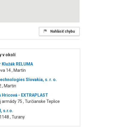
Nahlásiť chybu
 v okolí
r Klužák RELUMA
a 14 , Martin
chnologies Slovakia, s. r. o.
2 , Martin
a Hricová - EXTRAPLAST
 armády 75 , Turčianske Teplice
 s.r.o.
1148 , Turany