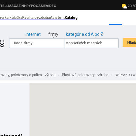
internet
firmy
kategórie od A po Z
oviny, polotovary a palivá - výroba
Plastové polotovary - výroba
/
/
Skilmat, s.r.o