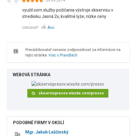
26.09.2014
využil som služby požičania výstroje skiservisu v
strediisku Jasná 2x, kvalitné lyže, nízke ceny
Užitočné?
Áno
Prevádzkovateľ nenesie zodpovednosť za informácie na
tejto stránke.
Viac v Pravidlách
WEBOVÁ STRÁNKA
skiservispresov.wixsite.com/presov
PODOBNÉ FIRMY V OKOLÍ
Mgr. Jakub Leščinský