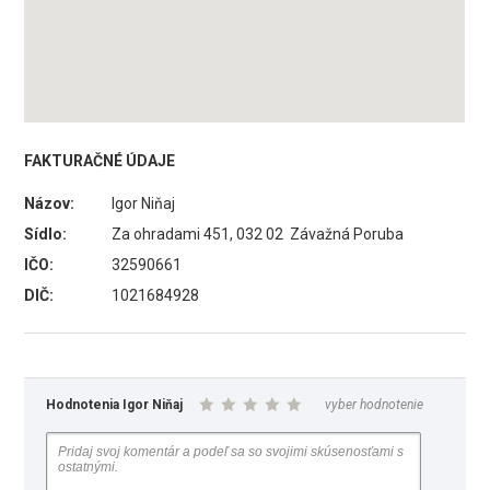
FAKTURAČNÉ ÚDAJE
Názov:
Igor Niňaj
Sídlo:
Za ohradami 451, 032 02 Závažná Poruba
IČO:
32590661
DIČ:
1021684928
Hodnotenia Igor Niňaj
vyber hodnotenie