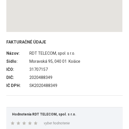
FAKTURAČNÉ ÚDAJE
Názov:
RDT TELECOM, spol. s r.o.
Sídlo:
Moravská 95, 040 01 Košice
IČO:
31707157
DIČ:
2020488349
IČ DPH:
SK2020488349
Hodnotenia RDT TELECOM, spol. s r.o.
vyber hodnotenie