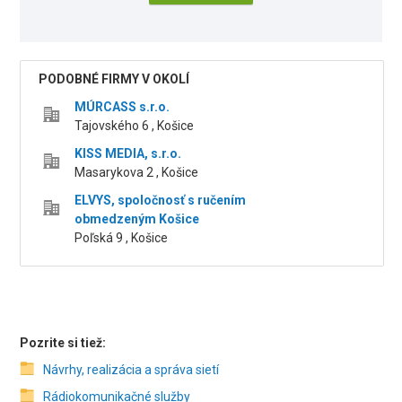
PODOBNÉ FIRMY V OKOLÍ
MÚRCASS s.r.o.
Tajovského 6 , Košice
KISS MEDIA, s.r.o.
Masarykova 2 , Košice
ELVYS, spoločnosť s ručením
obmedzeným Košice
Poľská 9 , Košice
Pozrite si tiež:
Návrhy, realizácia a správa sietí
Rádiokomunikačné služby