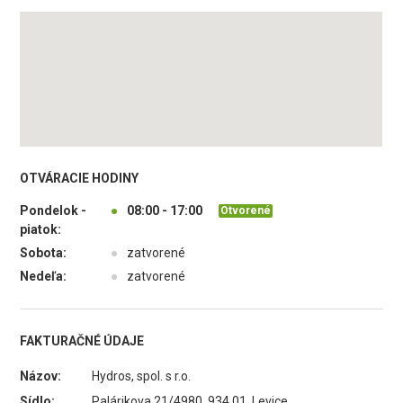
OTVÁRACIE HODINY
Pondelok -
●
08:00 - 17:00
Otvorené
piatok:
Sobota:
●
zatvorené
Nedeľa:
●
zatvorené
FAKTURAČNÉ ÚDAJE
Názov:
Hydros, spol. s r.o.
Sídlo:
Palárikova 21/4980, 934 01 Levice