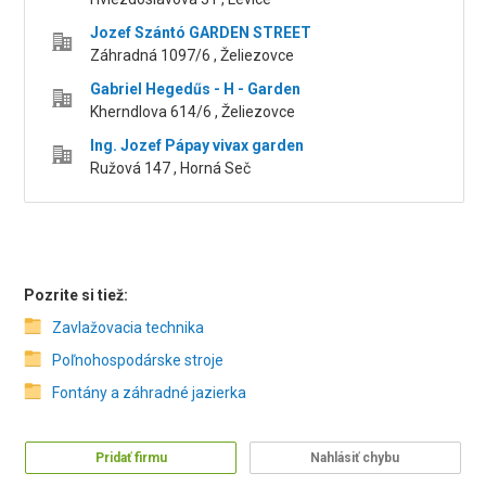
Jozef Szántó GARDEN STREET
Záhradná 1097/6 , Želiezovce
Gabriel Hegedűs - H - Garden
Kherndlova 614/6 , Želiezovce
Ing. Jozef Pápay vivax garden
Ružová 147 , Horná Seč
Pozrite si tiež:
Zavlažovacia technika
Poľnohospodárske stroje
Fontány a záhradné jazierka
Pridať firmu
Nahlásiť chybu