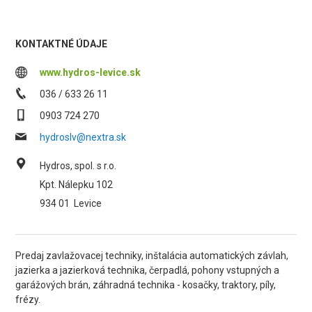
KONTAKTNÉ ÚDAJE
www.hydros-levice.sk
036 / 633 26 11
0903 724 270
hydroslv@nextra.sk
Hydros, spol. s r.o.
Kpt. Nálepku 102
934 01
Levice
Predaj zavlažovacej techniky, inštalácia automatických závlah,
jazierka a jazierková technika, čerpadlá, pohony vstupných a
garážových brán, záhradná technika - kosačky, traktory, píly,
frézy.