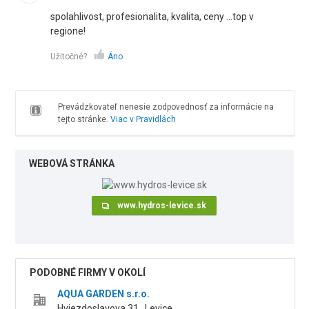
spolahlivost, profesionalita, kvalita, ceny ...top v
regione!
Užitočné?
Áno
Prevádzkovateľ nenesie zodpovednosť za informácie na
tejto stránke.
Viac v Pravidlách
WEBOVÁ STRÁNKA
www.hydros-levice.sk
PODOBNÉ FIRMY V OKOLÍ
AQUA GARDEN s.r.o.
Hviezdoslavova 31 , Levice