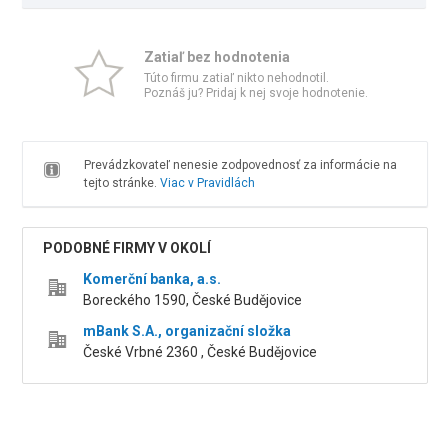
Zatiaľ bez hodnotenia
Túto firmu zatiaľ nikto nehodnotil.
Poznáš ju? Pridaj k nej svoje hodnotenie.
Prevádzkovateľ nenesie zodpovednosť za informácie na
tejto stránke.
Viac v Pravidlách
PODOBNÉ FIRMY V OKOLÍ
Komerční banka, a.s.
Boreckého 1590, České Budějovice
mBank S.A., organizační složka
České Vrbné 2360 , České Budějovice