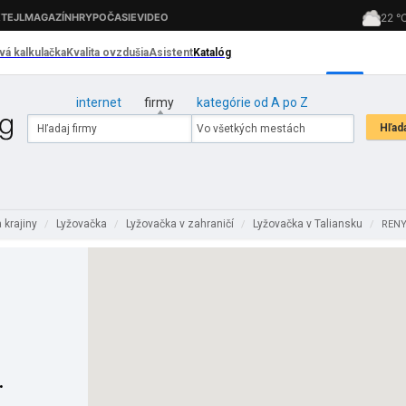
internet
firmy
kategórie od A po Z
 krajiny
Lyžovačka
Lyžovačka v zahraničí
Lyžovačka v Taliansku
/
/
/
/
RENY 
.