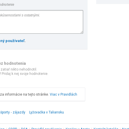
odnotenie
ený používateľ
.
ez hodnotenia
 zatiaľ nikto nehodnotil.
 Pridaj k nej svoje hodnotenie.
a informácie na tejto stránke.
Viac v Pravidlách
športy ‑ zájazdy
Lyžovačka v Taliansku