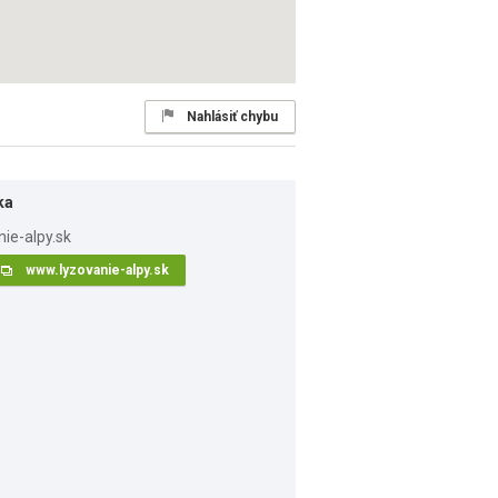
Nahlásiť chybu
ka
www.lyzovanie-alpy.sk