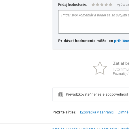
Pridaj hodnotenie:
vyber h
Pridávať hodnotenie môže len
prihlás
Zatiaľ b
Túto firmu
Poznáš ju?
Prevádzkovateľ nenesie zodpovednosť z
Pozrite si tiež:
Lyžovačka v zahraničí
Zimné 