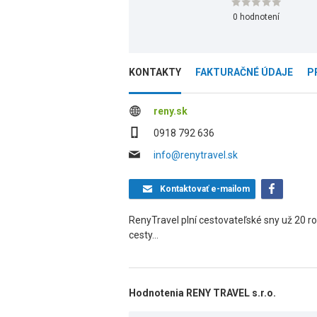
0 hodnotení
KONTAKTY
FAKTURAČNÉ ÚDAJE
P
reny.sk
0918 792 636
info@renytravel.sk
Kontaktovať
e-mailom
RenyTravel plní cestovateľské sny už 20 rok
cesty...
Hodnotenia RENY TRAVEL s.r.o.