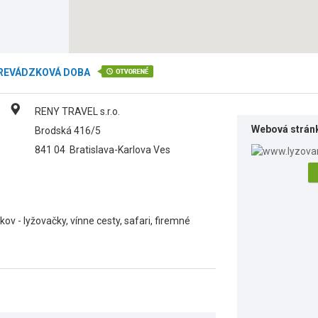
REVÁDZKOVÁ DOBA
RENY TRAVEL s.r.o.
Webová strán
Brodská 416/5
841 04
Bratislava-Karlova Ves
ov - lyžovačky, vínne cesty, safari, firemné