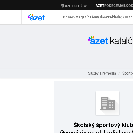
Služby a remeslá
Športo
/
Školský športový klub
Gymnáziu na ul. Ladislava 