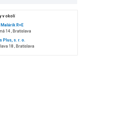
 v okolí
 Malárik R+E
ná 14 , Bratislava
 Plus, s. r. o.
slava 18 , Bratislava