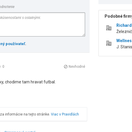
odnotenie
Podobné firmy
Richard
Železnič
Wellness
ený používateľ
.
J. Stani
é:
0
Nevhodné
ky, chodime tam hravat futbal.
a informácie na tejto stránke.
Viac v Pravidlách