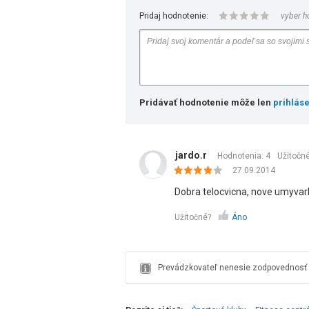
Pridaj hodnotenie:
vyber h
Pridávať hodnotenie môže len
prihlás
jardo.r
Hodnotenia: 4
Užitočn
27.09.2014
Dobra telocvicna, nove umyvar
Užitočné?
Áno
Prevádzkovateľ nenesie zodpovednosť z