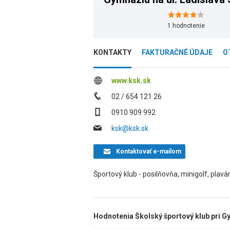
1
hodnotenie
KONTAKTY
FAKTURAČNÉ ÚDAJE
O
www.ksk.sk
02 / 654 121 26
0910 909 992
ksk@ksk.sk
Kontaktovať
e-mailom
Športový klub - posilňovňa, minigolf, plavár
Hodnotenia Školský športový klub pri Gy