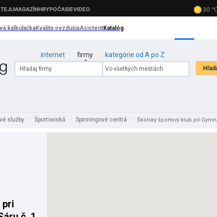
internet
firmy
kategórie od A po Z
vé služby
Športoviská
Spinningové centrá
/
/
/
Školský športový klub pri Gymná
 pri
Sáru č. 1