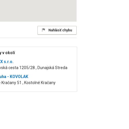
Nahlásiť chybu
 v okolí
 s.r.o.
vská cesta 1205/28 , Dunajská Streda
uha - KOVOLAK
 Kračany 51 , Kostolné Kračany