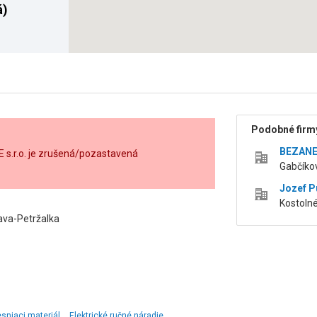
á)
Podobné firmy
BEZANEX
s.r.o. je zrušená/pozastavená
Gabčíko
Jozef P
Kostolné
ava-Petržalka
esniaci materiál
Elektrické ručné náradie