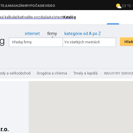
internet
firmy
kategórie od A po Z
ody a veľkoobchod
Drogéria a chémia
Tmely a lepidlá
/
/
/
INDUSTRY SERVICE 
.o.