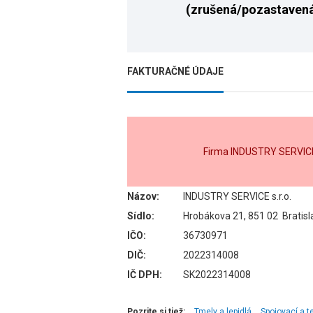
(zrušená/pozastaven
FAKTURAČNÉ ÚDAJE
Firma INDUSTRY SERVICE 
Názov:
INDUSTRY SERVICE s.r.o.
Sídlo:
Hrobákova 21, 851 02 Bratisl
IČO:
36730971
DIČ:
2022314008
IČ DPH:
SK2022314008
Pozrite si tiež:
Tmely a lepidlá
Spojovací a t